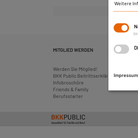
Weitere In
N
I
D
MITGLIED WERDEN
Werden Sie Mitglied!
Impressum
BKK Public Beitrittserklärung
Infobroschüre
Friends & Family
Berufsstarter