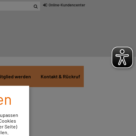
Online-Kundencenter
itglied werden
Kontakt & Rückruf
en
nzupassen
 Cookies
r Seite)
len.