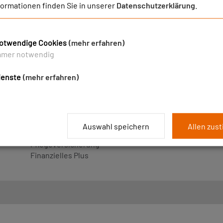
formationen finden Sie in unserer
Datenschutzerklärung
.
otwendige Cookies
(mehr erfahren)
mmer notwendig
ienste
(mehr erfahren)
BKK PUBLIC LEISTUNGSVORTEILE
WEBSE
BKK Gesundheitsplus
Pluspunkte gesunde Schwangerschaft
Auswahl speichern
Allen zus
Starke Leistungen A-Z
Pflegeversicherung
Finanzielles Plus