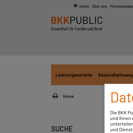
Home
Über uns
Firmenkunde
Leistungsvorteile
Gesundheitsang
Dat
Home
Die BKK Pu
und Ihnen 
unterteilen
SUCHE
und Dienst