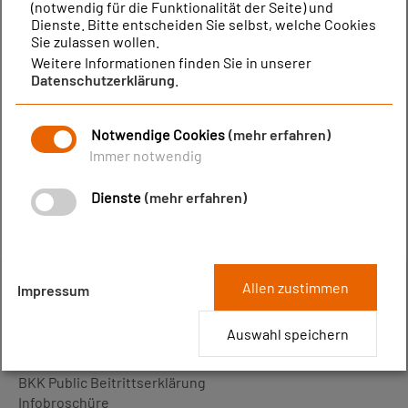
(notwendig für die Funktionalität der Seite) und
Abklärung. Wenn in Ihrer Familie Darmkrebs vorkommt
Dienste. Bitte entscheiden Sie selbst, welche Cookies
oder Sie an einer chronisch-entzündlichen
Sie zulassen wollen.
Darmerkrankung leiden, empfiehlt es sich, die
Weitere Informationen finden Sie in unserer
Darmspiegelung schon früher machen zu lassen.
Datenschutzerklärung
.
Bei der Darmkrebsspiegelung können gutartige Vorstufen
von Darmkrebs erkannt und direkt entfernt werden. Sollte
Notwendige Cookies
(mehr erfahren)
tatsächlich ein Krebs entdeckt werden, beginnt sofort
Immer notwendig
eine Behandlung. Der frühzeitige Befund erhöht die
Heilungschancen enorm.
Dienste
(mehr erfahren)
Allen zustimmen
Impressum
MITGLIED WERDEN
Auswahl speichern
Werden Sie Mitglied!
BKK Public Beitrittserklärung
Infobroschüre