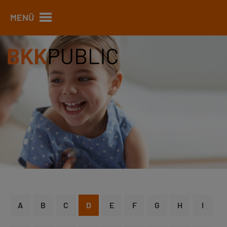
MENÜ
A
B
C
D
E
F
G
H
I